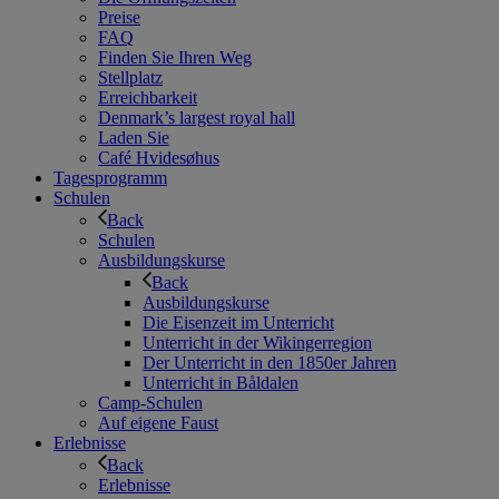
Preise
FAQ
Finden Sie Ihren Weg
Stellplatz
Erreichbarkeit
Denmark’s largest royal hall
Laden Sie
Café Hvidesøhus
Tagesprogramm
Schulen
Back
Schulen
Ausbildungskurse
Back
Ausbildungskurse
Die Eisenzeit im Unterricht
Unterricht in der Wikingerregion
Der Unterricht in den 1850er Jahren
Unterricht in Båldalen
Camp-Schulen
Auf eigene Faust
Erlebnisse
Back
Erlebnisse