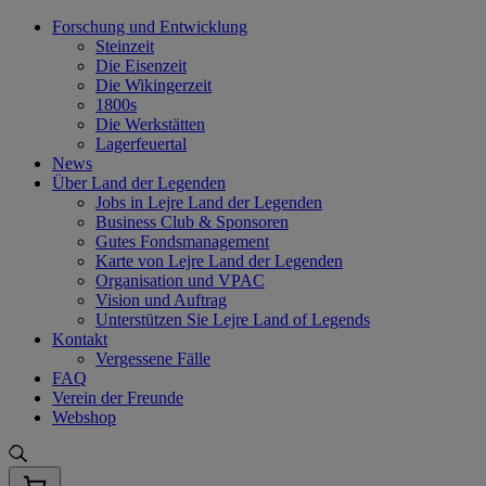
Skip
Forschung und Entwicklung
to
Steinzeit
content
Die Eisenzeit
Die Wikingerzeit
1800s
Die Werkstätten
Lagerfeuertal
News
Über Land der Legenden
Jobs in Lejre Land der Legenden
Business Club & Sponsoren
Gutes Fondsmanagement
Karte von Lejre Land der Legenden
Organisation und VPAC
Vision und Auftrag
Unterstützen Sie Lejre Land of Legends
Kontakt
Vergessene Fälle
FAQ
Verein der Freunde
Webshop