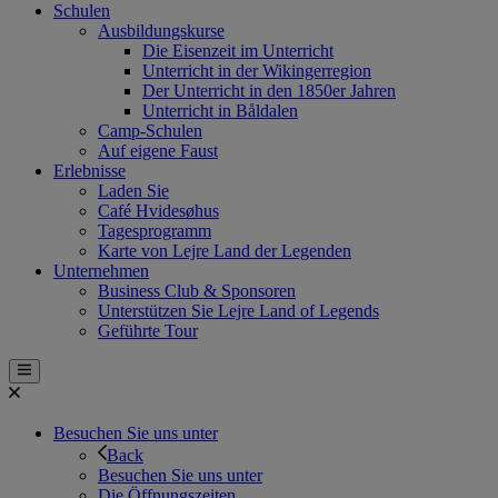
Schulen
Ausbildungskurse
Die Eisenzeit im Unterricht
Unterricht in der Wikingerregion
Der Unterricht in den 1850er Jahren
Unterricht in Båldalen
Camp-Schulen
Auf eigene Faust
Erlebnisse
Laden Sie
Café Hvidesøhus
Tagesprogramm
Karte von Lejre Land der Legenden
Unternehmen
Business Club & Sponsoren
Unterstützen Sie Lejre Land of Legends
Geführte Tour
Besuchen Sie uns unter
Back
Besuchen Sie uns unter
Die Öffnungszeiten