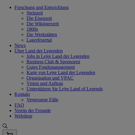
Skip
Forschung und Entwicklung
to
Steinzeit
content
Die Eisenzeit
Die Wikingerzeit
1800s
Die Werkstätten
Lagerfeuertal
News
Über Land der Legenden
Jobs in Lejre Land der Legenden
Business Club & Sponsoren
Gutes Fondsmanagement
Karte von Lejre Land der Legenden
Organisation und VPAC
Vision und Auftrag
Unterstützen Sie Lejre Land of Legends
Kontakt
Vergessene Fälle
FAQ
Verein der Freunde
Webshop