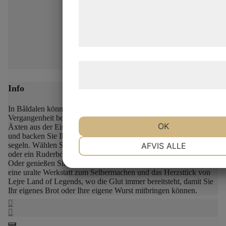
de har indsamlet gennem din brug af 
tjenester. Ved at klikke på 'OK' giver d
samtykke til disse formål.
Læs mere om vores brug af cookies o
behandling af persondata
her
.
Info
In Båldalen können Sie und Ihre Familie sich spielerisch in die
Vergangenheit begeben. Versuchen Sie sich im Umgang mit
OK
Äxten aus der Eisenzeit und im Holzhacken, stellen Sie Mehl her
und backen Sie Ihr eigenes Brot am Lagerfeuer, oder gehen Sie
NØDVENDIGE
PRÆFERENCE
segeln. Wählen Sie entweder einen Einbaum wie in der Steinzeit
AFVIS ALLE
oder ein Ruderboot wie bei den Sonntagsausflügen um 1900.
Oder genießen Sie eine Fahrt auf dem See in beiden. Båldalen ist
eine uralte Werkstatt zum Selbermachen und das Herzstück von
MARKETING
STATISTIK
Lejre Land of Legends, wo die Glut immer bereitsteht, damit Sie
Ihr eigenes Brot oder Ihre eigene Wurst mitbringen können.