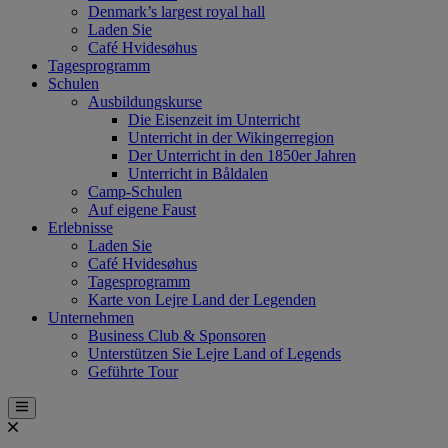
Denmark’s largest royal hall
Laden Sie
Café Hvidesøhus
Tagesprogramm
Schulen
Ausbildungskurse
Die Eisenzeit im Unterricht
Unterricht in der Wikingerregion
Der Unterricht in den 1850er Jahren
Unterricht in Båldalen
Camp-Schulen
Auf eigene Faust
Erlebnisse
Laden Sie
Café Hvidesøhus
Tagesprogramm
Karte von Lejre Land der Legenden
Unternehmen
Business Club & Sponsoren
Unterstützen Sie Lejre Land of Legends
Geführte Tour