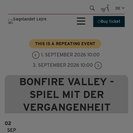
Skip
DE
to
content
Buy ticket
THIS IS A REPEATING EVENT
1. SEPTEMBER 2026 10:00
3. SEPTEMBER 2026 10:00
BONFIRE VALLEY -
SPIEL MIT DER
VERGANGENHEIT
02
SEP