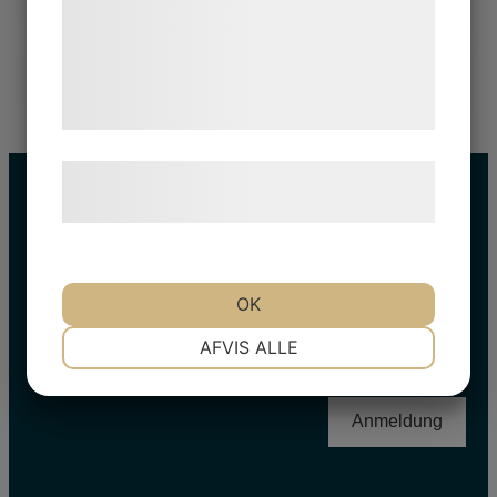
med data, du tidligere har givet dem eller
de har indsamlet gennem din brug af deres
tjenester. Ved at klikke på 'OK' giver du
samtykke til disse formål.
Læs mere om vores brug af cookies og
behandling af persondata
her
.
AUF DEM LAUFENDEN BLEIBEN
OK
Name
NØDVENDIGE
PRÆFERENCER
AFVIS ALLE
E-
mail
*
MARKETING
STATISTIK