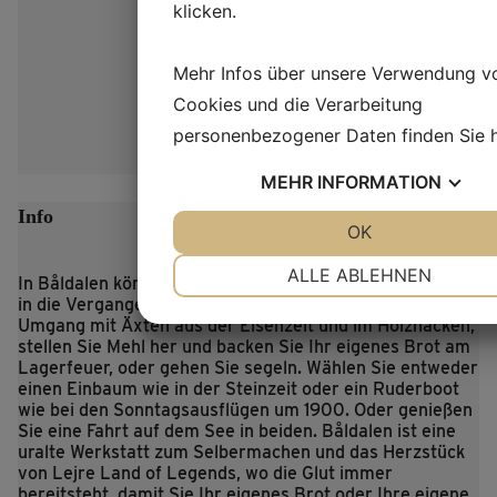
klicken.
Mehr Infos über unsere Verwendung v
Cookies und die Verarbeitung
personenbezogener Daten finden Sie
MEHR
INFORMATION
Info
JA
NEIN
OK
JA
NEIN
NOTWENDIG
PRÄFERENZEN
ALLE ABLEHNEN
In Båldalen können Sie und Ihre Familie sich spielerisch
in die Vergangenheit begeben. Versuchen Sie sich im
JA
NEIN
JA
NEIN
Umgang mit Äxten aus der Eisenzeit und im Holzhacken,
MARKETING
STATISTIKEN
stellen Sie Mehl her und backen Sie Ihr eigenes Brot am
Lagerfeuer, oder gehen Sie segeln. Wählen Sie entweder
einen Einbaum wie in der Steinzeit oder ein Ruderboot
wie bei den Sonntagsausflügen um 1900. Oder genießen
Sie eine Fahrt auf dem See in beiden. Båldalen ist eine
uralte Werkstatt zum Selbermachen und das Herzstück
von Lejre Land of Legends, wo die Glut immer
bereitsteht, damit Sie Ihr eigenes Brot oder Ihre eigene