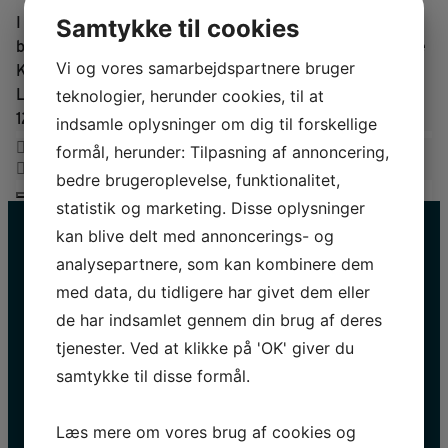
I Sagnlandets biograf kører fortællingerne hele dagen. I
Samtykke til cookies
biografen viser vi filmen om byggeriet af den genskabte
Vi og vores samarbejdspartnere bruger
Kongehal fra vikingetid, som stod færdig i Sagnlandet
Lejre i 2020.
Filmen vises hvert kvarter og tager cirka
teknologier, herunder cookies, til at
12 minutter.
indsamle oplysninger om dig til forskellige
formål, herunder: Tilpasning af annoncering,
bedre brugeroplevelse, funktionalitet,
statistik og marketing. Disse oplysninger
kan blive delt med annoncerings- og
analysepartnere, som kan kombinere dem
med data, du tidligere har givet dem eller
de har indsamlet gennem din brug af deres
tjenester. Ved at klikke på 'OK' giver du
samtykke til disse formål.
HOLD DIG OPDATERET
Navn
Læs mere om vores brug af cookies og