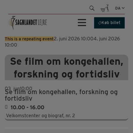
Hop
DA
til
indhold
Køb billet
2. juni 2026 10:00
4. juni 2026
This is a repeating event
10:00
Se film om kongehallen,
forskning og fortidsliv
03
jun
10:00
Se film om kongehallen, forskning og
fortidsliv
10.00 - 16.00
Velkomstcenter og biograf, nr. 2