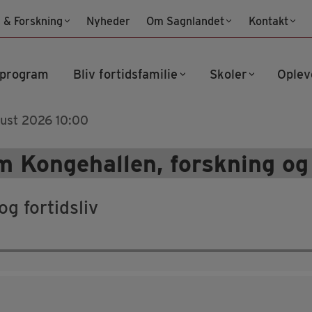
 & Forskning
Nyheder
Om Sagnlandet
Kontakt
program
Bliv fortidsfamilie
Skoler
Oplev
gust 2026 10:00
m Kongehallen, forskning og 
g fortidsliv