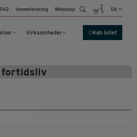
FAQ
Venneforening
Webshop
DA
elser
Virksomheder
Køb billet
fortidsliv