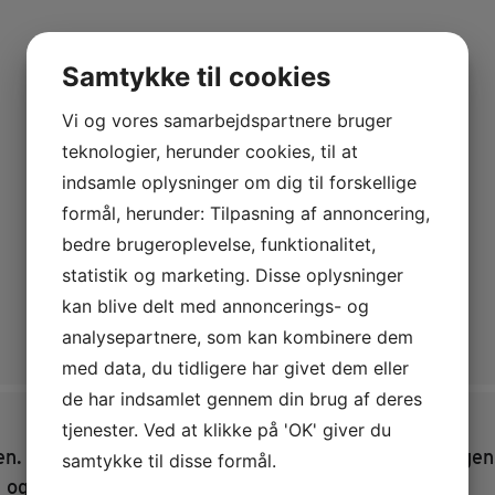
Samtykke til cookies
Vi og vores samarbejdspartnere bruger
teknologier, herunder cookies, til at
indsamle oplysninger om dig til forskellige
formål, herunder: Tilpasning af annoncering,
bedre brugeroplevelse, funktionalitet,
statistik og marketing. Disse oplysninger
kan blive delt med annoncerings- og
analysepartnere, som kan kombinere dem
med data, du tidligere har givet dem eller
de har indsamlet gennem din brug af deres
tjenester. Ved at klikke på 'OK' giver du
n. I biografen viser vi filmen om byggeriet af den gen
samtykke til disse formål.
 og tager cirka 12 minutter.