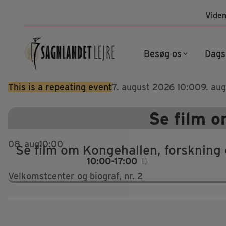
Hop
Viden
til
indhold
Besøg os
Dags
This is a repeating event
7. august 2026 10:00
9. au
Se film o
08
aug
10:00
Se film om Kongehallen, forskning o
10:00-17:00
Velkomstcenter og biograf, nr. 2