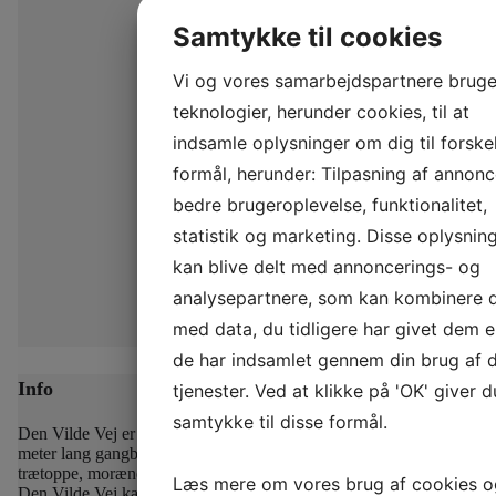
Samtykke til cookies
Vi og vores samarbejdspartnere bruge
teknologier, herunder cookies, til at
indsamle oplysninger om dig til forskel
formål, herunder: Tilpasning af annonc
bedre brugeroplevelse, funktionalitet,
statistik og marketing. Disse oplysnin
kan blive delt med annoncerings- og
analysepartnere, som kan kombinere
med data, du tidligere har givet dem el
de har indsamlet gennem din brug af 
Info
tjenester. Ved at klikke på 'OK' giver d
samtykke til disse formål.
Den Vilde Vej er Sagnlandet Lejres nyeste tilføjelse – en 330
meter lang gangbro, der i op til 8 meters højde snor sig mellem
trætoppe, morænebakker og hen over Sagnlandets dyrefolde.
På
Læs mere om vores brug af cookies o
Den Vilde Vej kan nyde en udsigt som må være blandt de