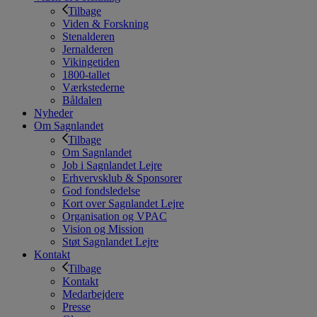
Tilbage
Viden & Forskning
Stenalderen
Jernalderen
Vikingetiden
1800-tallet
Værkstederne
Båldalen
Nyheder
Om Sagnlandet
Tilbage
Om Sagnlandet
Job i Sagnlandet Lejre
Erhvervsklub & Sponsorer
God fondsledelse
Kort over Sagnlandet Lejre
Organisation og VPAC
Vision og Mission
Støt Sagnlandet Lejre
Kontakt
Tilbage
Kontakt
Medarbejdere
Presse