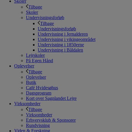
Skoler
Tilbage
Skoler
Undervisningsforløb
Tilbage
Undervisningsforløb
Undervisning i Jernalderen
Undervisning i vikingeområdet
Undervisning i 1850erne
Undervisning i Båldalen
Lejrskoler
På Egen Hånd
Oplevelser
Tilbage
Oplevelser
Butik
Café Hvidesøhus
Dagsprogram
Kort over Sagnlandet Lejre
Virksomheder
Tilbage
Virksomheder
Erhvervsklub & Sponsorer
Rundvisning
Viden & Forskning