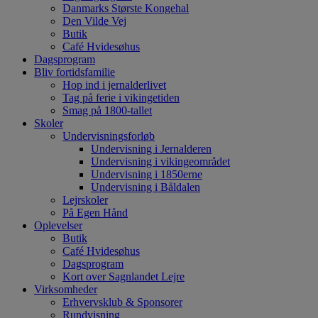
Danmarks Største Kongehal
Den Vilde Vej
Butik
Café Hvidesøhus
Dagsprogram
Bliv fortidsfamilie
Hop ind i jernalderlivet
Tag på ferie i vikingetiden
Smag på 1800-tallet
Skoler
Undervisningsforløb
Undervisning i Jernalderen
Undervisning i vikingeområdet
Undervisning i 1850erne
Undervisning i Båldalen
Lejrskoler
På Egen Hånd
Oplevelser
Butik
Café Hvidesøhus
Dagsprogram
Kort over Sagnlandet Lejre
Virksomheder
Erhvervsklub & Sponsorer
Rundvisning