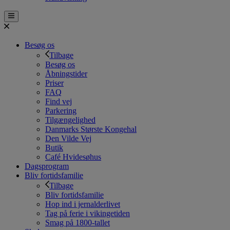
Besøg os
Tilbage
Besøg os
Åbningstider
Priser
FAQ
Find vej
Parkering
Tilgængelighed
Danmarks Største Kongehal
Den Vilde Vej
Butik
Café Hvidesøhus
Dagsprogram
Bliv fortidsfamilie
Tilbage
Bliv fortidsfamilie
Hop ind i jernalderlivet
Tag på ferie i vikingetiden
Smag på 1800-tallet