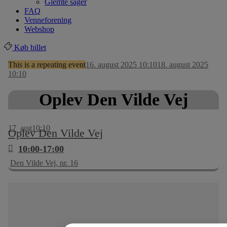
Glemte sager
FAQ
Venneforening
Webshop
Køb billet
This is a repeating event
16. august 2025 10:10
18. august 2025
10:10
Oplev Den Vilde Vej
17
aug
10:10
Oplev Den Vilde Vej
10:00-17:00
Den Vilde Vej, nr. 16