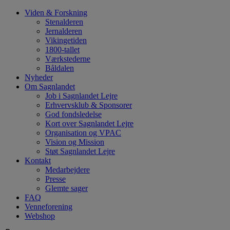
Hop
Viden & Forskning
til
Stenalderen
indhold
Jernalderen
Vikingetiden
1800-tallet
Værkstederne
Båldalen
Nyheder
Om Sagnlandet
Job i Sagnlandet Lejre
Erhvervsklub & Sponsorer
God fondsledelse
Kort over Sagnlandet Lejre
Organisation og VPAC
Vision og Mission
Støt Sagnlandet Lejre
Kontakt
Medarbejdere
Presse
Glemte sager
FAQ
Venneforening
Webshop