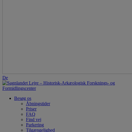
De
Besøg os
Åbningstider
Priser
FAQ
Find vej
Parkering
Tilgængelighed