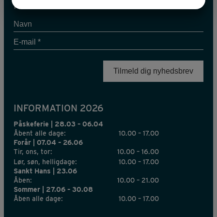
JA
NEJ
JA
NEJ
HOLD DIG OPDATERET
MARKETING
STATISTIK
Navn
E-
mail
*
INFORMATION 2026
Påskeferie | 28.03 – 06.04
Åbent alle dage:
10.00 – 17.00
Forår | 07.04 – 26.06
Tir, ons, tor:
10.00 – 16.00
Lør, søn, helligdage:
10.00 – 17.00
Sankt Hans | 23.06
Åben:
10.00 – 21.00
Sommer | 27.06 – 30.08
Åben alle dage:
10.00 – 17.00