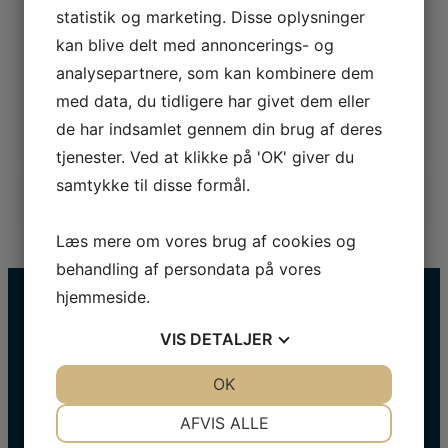
statistik og marketing. Disse oplysninger
Sagnland, som med en donation på i alt 52,3
millioner er finansieret af Annie & Otto Johs.
kan blive delt med annoncerings- og
Detlefs’ Fonde, der i sin tid blev stiftet af
analysepartnere, som kan kombinere dem
ægteparret Annie og nu afdøde Otto Johs., og som
med data, du tidligere har givet dem eller
i over 20 år har ydet en uundværlig støtte til dansk
de har indsamlet gennem din brug af deres
kulturliv.
tjenester. Ved at klikke på 'OK' giver du
samtykke til disse formål.
Læs mere om vores brug af cookies og
behandling af persondata på vores
hjemmeside.
VIS
DETALJER
JA
NEJ
OK
JA
NEJ
NØDVENDIGE
PRÆFERENCER
AFVIS ALLE