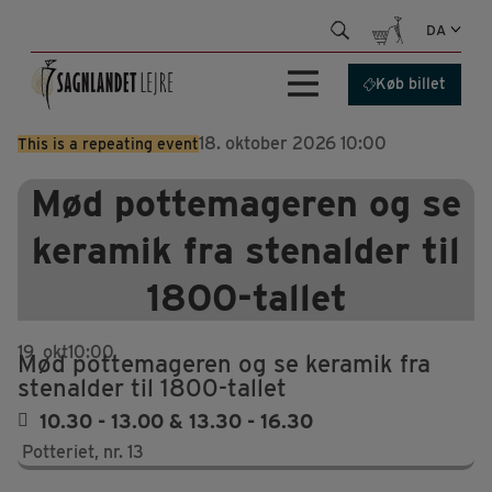
Hop
DA
til
indhold
Køb billet
18. oktober 2026 10:00
This is a repeating event
Mød pottemageren og se
keramik fra stenalder til
1800-tallet
19
okt
10:00
Mød pottemageren og se keramik fra
stenalder til 1800-tallet
10.30 - 13.00 & 13.30 - 16.30
Potteriet, nr. 13