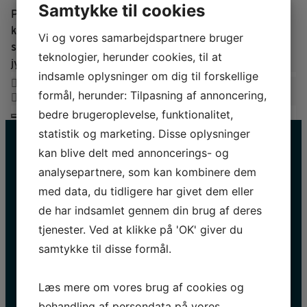
Samtykke til cookies
Potteriet er et arbejdende værksted, der fremstiller
keramik til alle Sagnlandets områder. Fra de første
Vi og vores samarbejdspartnere bruger
spidsbundede potter fra Ertebølle-kulturen til sorte
teknologier, herunder cookies, til at
jydepotter fra 1800-tallet.
indsamle oplysninger om dig til forskellige
formål, herunder: Tilpasning af annoncering,
bedre brugeroplevelse, funktionalitet,
statistik og marketing. Disse oplysninger
kan blive delt med annoncerings- og
analysepartnere, som kan kombinere dem
med data, du tidligere har givet dem eller
de har indsamlet gennem din brug af deres
tjenester. Ved at klikke på 'OK' giver du
samtykke til disse formål.
HOLD DIG OPDATERET
Navn
Læs mere om vores brug af cookies og
E-
behandling af persondata på vores