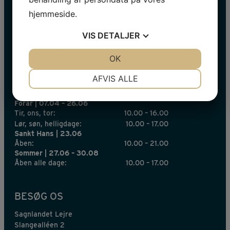
mail
hjemmeside.
*
VIS
DETALJER
JA
NEJ
OK
JA
NEJ
INFORMATION 2026
NØDVENDIGE
PRÆFERENCER
AFVIS ALLE
Påskeferie | 28.03 – 06.04
Åbent alle dage:
10.00 – 17.00
JA
NEJ
JA
NEJ
Forår | 07.04 – 26.06
MARKETING
STATISTIK
Tir, ons, tor:
10.00 – 16.00
Lør, søn, helligdage:
10.00 – 17.00
Sankt Hans | 23.06
Åben:
10.00 – 21.00
Sommer | 27.06 – 30.08
Åben alle dage:
10.00 – 17.00
BESØG OS
Sagnlandet Lejre
Slangealléen 2