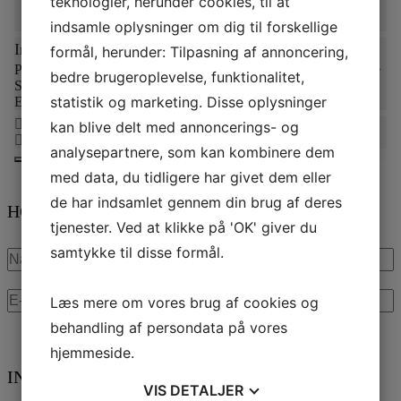
teknologier, herunder cookies, til at
indsamle oplysninger om dig til forskellige
Info
formål, herunder: Tilpasning af annoncering,
Potteriet er et arbejdende værksted, der fremstiller keramik til alle
bedre brugeroplevelse, funktionalitet,
Sagnlandets områder. Fra de første spidsbundede potter fra
statistik og marketing. Disse oplysninger
Ertebølle-kulturen til sorte jydepotter fra 1800-tallet.
kan blive delt med annoncerings- og
analysepartnere, som kan kombinere dem
med data, du tidligere har givet dem eller
de har indsamlet gennem din brug af deres
HOLD DIG OPDATERET
tjenester. Ved at klikke på 'OK' giver du
samtykke til disse formål.
Navn
E-
Læs mere om vores brug af cookies og
mail
behandling af persondata på vores
*
hjemmeside.
INFORMATION 2026
VIS
DETALJER