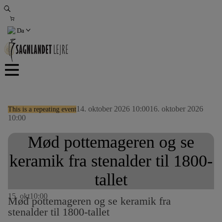
Hop
til
indhold
Da
Køb billet
14. oktober 2026 10:00
16. oktober 2026
This is a repeating event
10:00
Mød pottemageren og se
keramik fra stenalder til 1800-
tallet
15
okt
10:00
Mød pottemageren og se keramik fra
stenalder til 1800-tallet