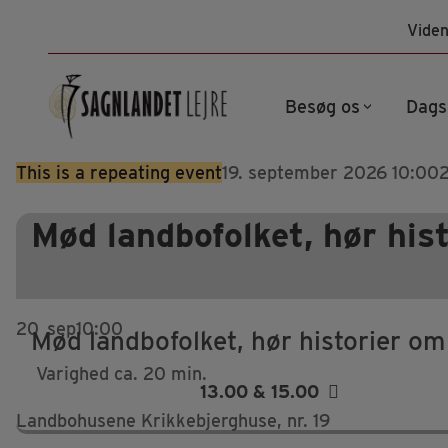
Hop
Viden
til
indhold
Besøg os
Dags
This is a repeating event
19. september 2026 10:00
Mød landbofolket, hør his
20
sep
10:00
Mød landbofolket, hør historier om
Varighed ca. 20 min.
13.00 & 15.00
Landbohusene Krikkebjerghuse, nr. 19