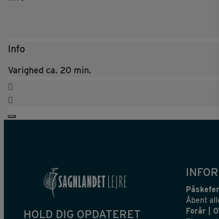
Info
Varighed ca. 20 min.
INFOR
Påskefer
Åbent all
Forår | 
HOLD DIG OPDATERET