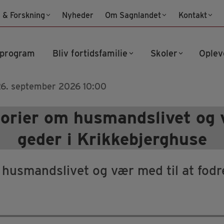
 & Forskning
Nyheder
Om Sagnlandet
Kontakt
program
Bliv fortidsfamilie
Skoler
Oplev
26. september 2026 10:00
torier om husmandslivet og v
geder i Krikkebjerghuse
 husmandslivet og vær med til at fodr