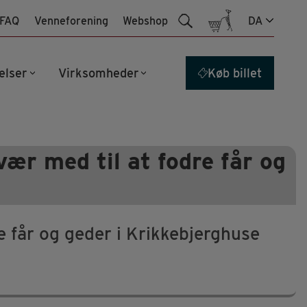
FAQ
Venneforening
Webshop
DA
elser
Virksomheder
Køb billet
ær med til at fodre får og
e får og geder i Krikkebjerghuse