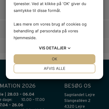
tjenester. Ved at klikke på 'OK' giver du
samtykke til disse formål.
Læs mere om vores brug af cookies og
behandling af persondata på vores
hjemmeside.
VIS
DETALJER
JA
NEJ
OK
JA
NEJ
NØDVENDIGE
PRÆFERENCER
AFVIS ALLE
JA
NEJ
JA
NEJ
MARKETING
STATISTIK
MATION 2026
BESØG OS
ie | 28.03 – 06.04
Sagnlandet Lejre
e dage:
10.00 – 17.00
Slangealléen 2
07.04 – 26.06
4320 Lejre