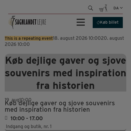
Hop
DA
til
indhold
Køb billet
18. august 2026 10:00
20. august
This is a repeating event
2026 10:00
Køb dejlige gaver og sjove
souvenirs med inspiration
fra historien
19
aug
10:00
Køb dejlige gaver og sjove souvenirs
med inspiration fra historien
10:00 - 17.00
Indgang og butik, nr. 1