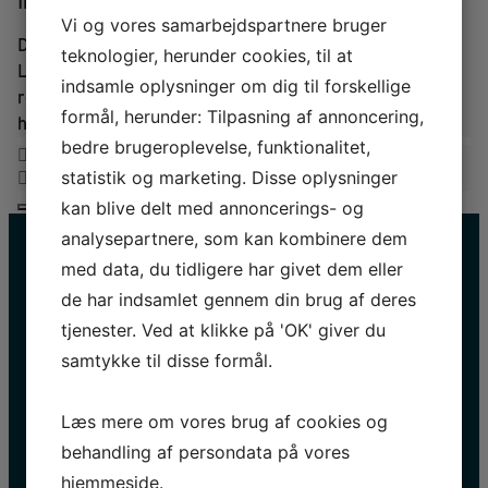
Info
Vi og vores samarbejdspartnere bruger
Du finder vores butik ved indgangen til Sagnlandet
teknologier, herunder cookies, til at
Lejre. Køb blandt andet brugsartikler, bøger, sjove
indsamle oplysninger om dig til forskellige
rekvisitter, legetøj og beklædning med afsæt i fortidens
formål, herunder: Tilpasning af annoncering,
historie, håndværk og traditioner.
bedre brugeroplevelse, funktionalitet,
statistik og marketing. Disse oplysninger
kan blive delt med annoncerings- og
analysepartnere, som kan kombinere dem
med data, du tidligere har givet dem eller
de har indsamlet gennem din brug af deres
HOLD DIG OPDATERET
tjenester. Ved at klikke på 'OK' giver du
samtykke til disse formål.
Navn
E-
Læs mere om vores brug af cookies og
mail
behandling af persondata på vores
*
hjemmeside.