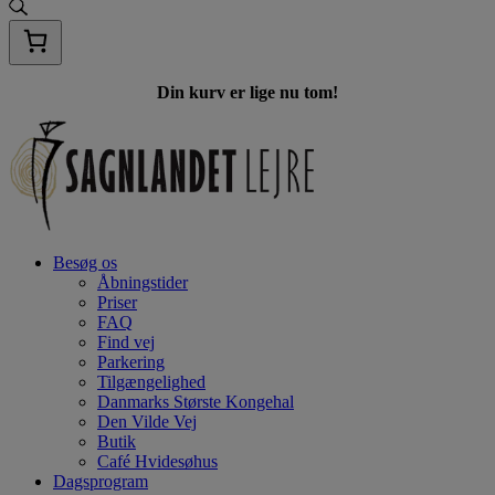
Din kurv er lige nu tom!
Besøg os
Åbningstider
Priser
FAQ
Find vej
Parkering
Tilgængelighed
Danmarks Største Kongehal
Den Vilde Vej
Butik
Café Hvidesøhus
Dagsprogram