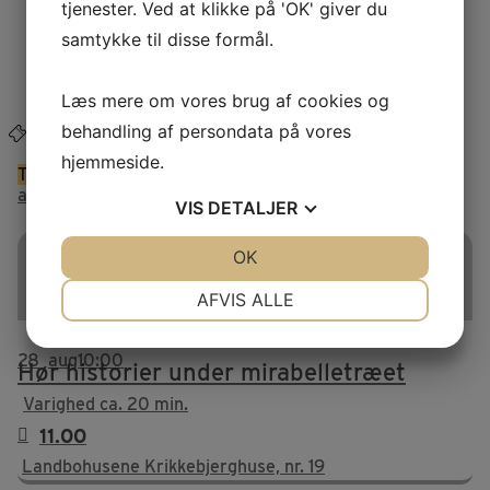
tjenester. Ved at klikke på 'OK' giver du
Presse
samtykke til disse formål.
Glemte sager
FAQ
Venneforening
Webshop
Læs mere om vores brug af cookies og
behandling af persondata på vores
Køb billet
hjemmeside.
This is a repeating event
27. august 2026 10:00
29.
august 2026 10:00
VIS
DETALJER
Hør historier under
JA
NEJ
OK
JA
NEJ
mirabelletræet
NØDVENDIGE
PRÆFERENCER
AFVIS ALLE
JA
NEJ
JA
NEJ
28
aug
10:00
Hør historier under mirabelletræet
MARKETING
STATISTIK
Varighed ca. 20 min.
11.00
Landbohusene Krikkebjerghuse, nr. 19