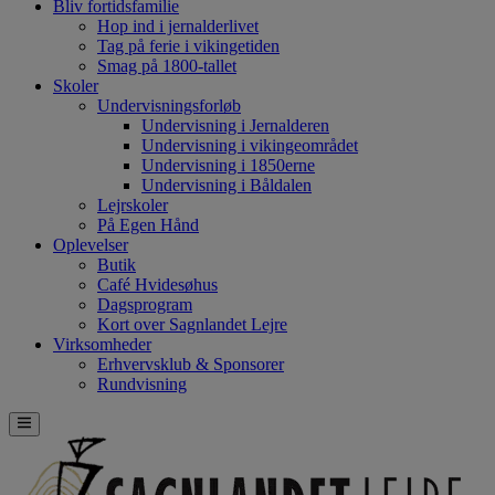
Bliv fortidsfamilie
Hop ind i jernalderlivet
Tag på ferie i vikingetiden
Smag på 1800-tallet
Skoler
Undervisningsforløb
Undervisning i Jernalderen
Undervisning i vikingeområdet
Undervisning i 1850erne
Undervisning i Båldalen
Lejrskoler
På Egen Hånd
Oplevelser
Butik
Café Hvidesøhus
Dagsprogram
Kort over Sagnlandet Lejre
Virksomheder
Erhvervsklub & Sponsorer
Rundvisning