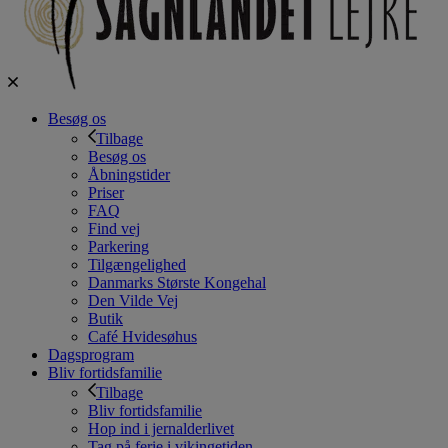
Besøg os
Tilbage
Besøg os
Åbningstider
Priser
FAQ
Find vej
Parkering
Tilgængelighed
Danmarks Største Kongehal
Den Vilde Vej
Butik
Café Hvidesøhus
Dagsprogram
Bliv fortidsfamilie
Tilbage
Bliv fortidsfamilie
Hop ind i jernalderlivet
Tag på ferie i vikingetiden