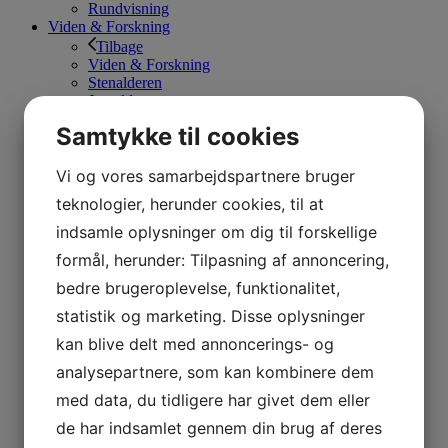
Rundvisning
Viden & Forskning
Tilbage
Viden & Forskning
Stenalderen
Jernalderen
Vikingetiden
Samtykke til cookies
1800-tallet
Værkstederne
Båldalen
Vi og vores samarbejdspartnere bruger
Nyheder
teknologier, herunder cookies, til at
Om Sagnlandet
Tilbage
indsamle oplysninger om dig til forskellige
Om Sagnlandet
formål, herunder: Tilpasning af annoncering,
Job i Sagnlandet Lejre
Erhvervsklub & Sponsorer
bedre brugeroplevelse, funktionalitet,
God fondsledelse
statistik og marketing. Disse oplysninger
Kort over Sagnlandet Lejre
Organisation og VPAC
kan blive delt med annoncerings- og
Vision og Mission
analysepartnere, som kan kombinere dem
Støt Sagnlandet Lejre
Kontakt
med data, du tidligere har givet dem eller
Tilbage
de har indsamlet gennem din brug af deres
Kontakt
Medarbejdere