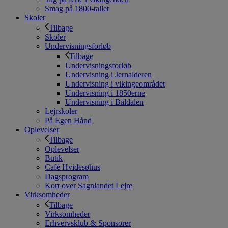
Smag på 1800-tallet
Skoler
Tilbage
Skoler
Undervisningsforløb
Tilbage
Undervisningsforløb
Undervisning i Jernalderen
Undervisning i vikingeområdet
Undervisning i 1850erne
Undervisning i Båldalen
Lejrskoler
På Egen Hånd
Oplevelser
Tilbage
Oplevelser
Butik
Café Hvidesøhus
Dagsprogram
Kort over Sagnlandet Lejre
Virksomheder
Tilbage
Virksomheder
Erhvervsklub & Sponsorer