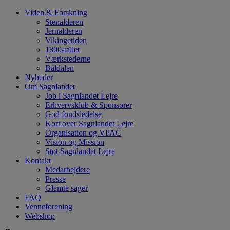
Hop
Viden & Forskning
til
Stenalderen
indhold
Jernalderen
Vikingetiden
1800-tallet
Værkstederne
Båldalen
Nyheder
Om Sagnlandet
Job i Sagnlandet Lejre
Erhvervsklub & Sponsorer
God fondsledelse
Kort over Sagnlandet Lejre
Organisation og VPAC
Vision og Mission
Støt Sagnlandet Lejre
Kontakt
Medarbejdere
Presse
Glemte sager
FAQ
Venneforening
Webshop