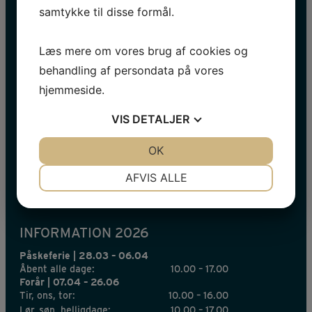
samtykke til disse formål.
Læs mere om vores brug af cookies og
behandling af persondata på vores
HOLD DIG OPDATERET
hjemmeside.
Navn
VIS
DETALJER
E-
JA
NEJ
OK
JA
NEJ
mail
*
NØDVENDIGE
PRÆFERENCER
AFVIS ALLE
JA
NEJ
JA
NEJ
MARKETING
STATISTIK
INFORMATION 2026
Påskeferie | 28.03 – 06.04
Åbent alle dage:
10.00 – 17.00
Forår | 07.04 – 26.06
Tir, ons, tor:
10.00 – 16.00
Lør, søn, helligdage:
10.00 – 17.00