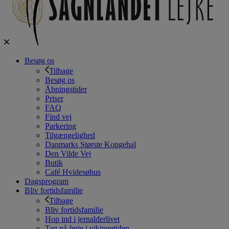
Besøg os
Tilbage
Besøg os
Åbningstider
Priser
FAQ
Find vej
Parkering
Tilgængelighed
Danmarks Største Kongehal
Den Vilde Vej
Butik
Café Hvidesøhus
Dagsprogram
Bliv fortidsfamilie
Tilbage
Bliv fortidsfamilie
Hop ind i jernalderlivet
Tag på ferie i vikingetiden