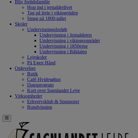
Bliv fortidsfamilie
Hop ind i jernalderlivet
Tag på ferie i vikingetiden
Smag på 1800-tallet
Skoler
Undervisningsforløb
Undervisning i Jernalderen
Undervisning i vikingeområdet
Undervisning i 1850erne
Undervisning i Båldalen
Lejrskoler
På Egen Hånd
Oplevelser
Butik
Café Hvidesøhus
Dagsprogram
Kort over Sagnlandet Lejre
Virksomheder
Erhvervsklub & Sponsorer
Rundvisning