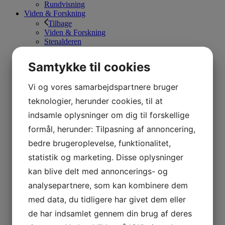
Rundvisning
Viden & Forskning
Tilbage
Viden & Forskning
Stenalderen
Jernalderen
Vikingetiden
Samtykke til cookies
1800-tallet
Værkstederne
Vi og vores samarbejdspartnere bruger
Båldalen
Nyheder
teknologier, herunder cookies, til at
Om Sagnlandet
indsamle oplysninger om dig til forskellige
Tilbage
Om Sagnlandet
formål, herunder: Tilpasning af annoncering,
Job i Sagnlandet Lejre
Erhvervsklub & Sponsorer
bedre brugeroplevelse, funktionalitet,
God fondsledelse
statistik og marketing. Disse oplysninger
Kort over Sagnlandet Lejre
Organisation og VPAC
kan blive delt med annoncerings- og
Vision og Mission
analysepartnere, som kan kombinere dem
Støt Sagnlandet Lejre
Kontakt
med data, du tidligere har givet dem eller
Tilbage
de har indsamlet gennem din brug af deres
Kontakt
Medarbejdere