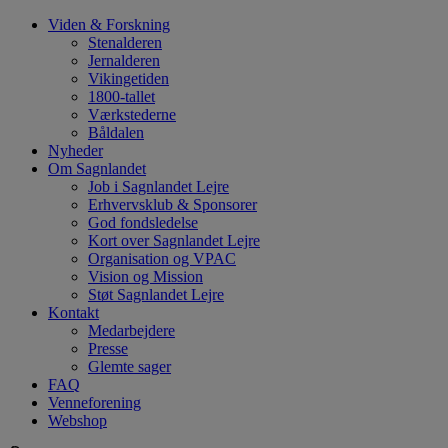
Hop
Viden & Forskning
til
Stenalderen
indhold
Jernalderen
Vikingetiden
1800-tallet
Værkstederne
Båldalen
Nyheder
Om Sagnlandet
Job i Sagnlandet Lejre
Erhvervsklub & Sponsorer
God fondsledelse
Kort over Sagnlandet Lejre
Organisation og VPAC
Vision og Mission
Støt Sagnlandet Lejre
Kontakt
Medarbejdere
Presse
Glemte sager
FAQ
Venneforening
Webshop