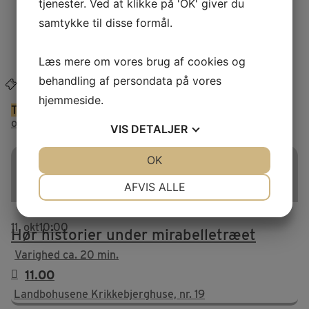
tjenester. Ved at klikke på 'OK' giver du
Presse
samtykke til disse formål.
Glemte sager
FAQ
Venneforening
Læs mere om vores brug af cookies og
Webshop
behandling af persondata på vores
Køb billet
hjemmeside.
This is a repeating event
10. oktober 2026 10:00
12.
oktober 2026 10:00
VIS
DETALJER
Hør historier under
JA
NEJ
OK
JA
NEJ
mirabelletræet
NØDVENDIGE
PRÆFERENCER
AFVIS ALLE
JA
NEJ
JA
NEJ
11
okt
10:00
MARKETING
STATISTIK
Hør historier under mirabelletræet
Varighed ca. 20 min.
11.00
Landbohusene Krikkebjerghuse, nr. 19