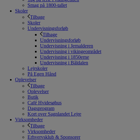
Smag på 1800-tallet
Skoler
Tilbage
Skoler
Undervisningsforløb
Tilbage
Undervisningsforløb
Undervisning i Jernalderen
Undervisning i vikingeområdet
Undervisning i 1850erne
Undervisning i Båldalen
Lejrskoler
På Egen Hånd
Oplevelser
Tilbage
Oplevelser
Butik
Café Hvidesøhus
Dagsprogram
Kort over Sagnlandet Lejre
Virksomheder
Tilbage
Virksomheder
Erhvervsklub & Sponsorer