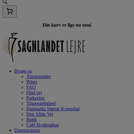
Din kurv er lige nu tom!
Besøg os
Åbningstider
Priser
FAQ
Find vej
Parkering
Tilgængelighed
Danmarks Største Kongehal
Den Vilde Vej
Butik
Café Hvidesøhus
Dagsprogram