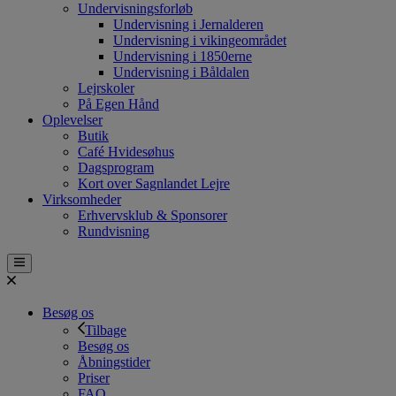
Undervisningsforløb
Undervisning i Jernalderen
Undervisning i vikingeområdet
Undervisning i 1850erne
Undervisning i Båldalen
Lejrskoler
På Egen Hånd
Oplevelser
Butik
Café Hvidesøhus
Dagsprogram
Kort over Sagnlandet Lejre
Virksomheder
Erhvervsklub & Sponsorer
Rundvisning
Besøg os
Tilbage
Besøg os
Åbningstider
Priser
FAQ