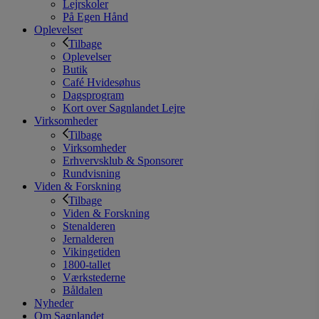
Lejrskoler
På Egen Hånd
Oplevelser
Tilbage
Oplevelser
Butik
Café Hvidesøhus
Dagsprogram
Kort over Sagnlandet Lejre
Virksomheder
Tilbage
Virksomheder
Erhvervsklub & Sponsorer
Rundvisning
Viden & Forskning
Tilbage
Viden & Forskning
Stenalderen
Jernalderen
Vikingetiden
1800-tallet
Værkstederne
Båldalen
Nyheder
Om Sagnlandet