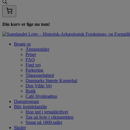
Din kurv er lige nu tom!
Besøg os
Åbningstider
Priser
FAQ
Find vej
Parkering
Tilgængelighed
Danmarks Største Kongehal
Den Vilde Vej
Butik
Café Hvidesøhus
Dagsprogram
Bliv fortidsfamilie
Hop ind i jernalderlivet
Tag på ferie i vikingetiden
Smag på 1800-tallet
Skoler