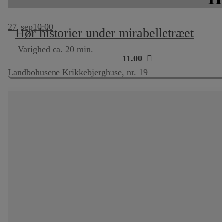
27
sep
10:00
Hør historier under mirabelletræet
Varighed ca. 20 min.
11.00
Landbohusene Krikkebjerghuse, nr. 19