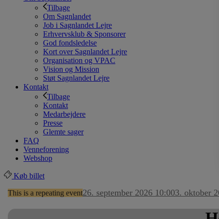
Tilbage
Om Sagnlandet
Job i Sagnlandet Lejre
Erhvervsklub & Sponsorer
God fondsledelse
Kort over Sagnlandet Lejre
Organisation og VPAC
Vision og Mission
Støt Sagnlandet Lejre
Kontakt
Tilbage
Kontakt
Medarbejdere
Presse
Glemte sager
FAQ
Venneforening
Webshop
Køb billet
26. september 2026 10:00
3. oktober 
This is a repeating event
H