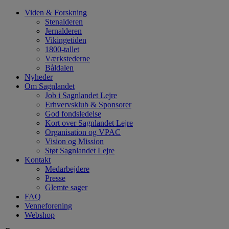
Hop
Viden & Forskning
til
Stenalderen
indhold
Jernalderen
Vikingetiden
1800-tallet
Værkstederne
Båldalen
Nyheder
Om Sagnlandet
Job i Sagnlandet Lejre
Erhvervsklub & Sponsorer
God fondsledelse
Kort over Sagnlandet Lejre
Organisation og VPAC
Vision og Mission
Støt Sagnlandet Lejre
Kontakt
Medarbejdere
Presse
Glemte sager
FAQ
Venneforening
Webshop