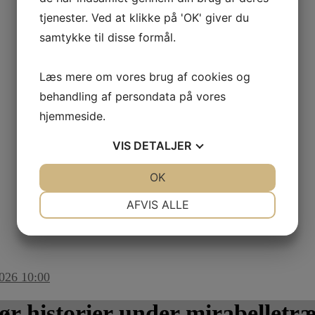
tjenester. Ved at klikke på 'OK' giver du
samtykke til disse formål.
Læs mere om vores brug af cookies og
behandling af persondata på vores
hjemmeside.
VIS
DETALJER
JA
NEJ
OK
JA
NEJ
NØDVENDIGE
PRÆFERENCER
AFVIS ALLE
JA
NEJ
JA
NEJ
MARKETING
STATISTIK
2026 10:00
ør historier under mirabelletræ