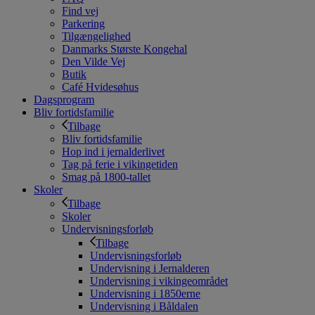
Find vej
Parkering
Tilgængelighed
Danmarks Største Kongehal
Den Vilde Vej
Butik
Café Hvidesøhus
Dagsprogram
Bliv fortidsfamilie
Tilbage
Bliv fortidsfamilie
Hop ind i jernalderlivet
Tag på ferie i vikingetiden
Smag på 1800-tallet
Skoler
Tilbage
Skoler
Undervisningsforløb
Tilbage
Undervisningsforløb
Undervisning i Jernalderen
Undervisning i vikingeområdet
Undervisning i 1850erne
Undervisning i Båldalen