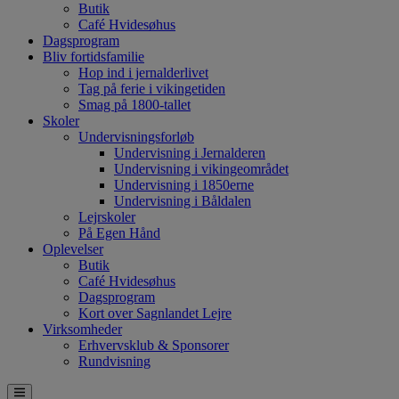
Butik
Café Hvidesøhus
Dagsprogram
Bliv fortidsfamilie
Hop ind i jernalderlivet
Tag på ferie i vikingetiden
Smag på 1800-tallet
Skoler
Undervisningsforløb
Undervisning i Jernalderen
Undervisning i vikingeområdet
Undervisning i 1850erne
Undervisning i Båldalen
Lejrskoler
På Egen Hånd
Oplevelser
Butik
Café Hvidesøhus
Dagsprogram
Kort over Sagnlandet Lejre
Virksomheder
Erhvervsklub & Sponsorer
Rundvisning