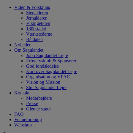
Hop
Viden & Forskning
til
Stenalderen
indhold
Jernalderen
Vikingetiden
1800-tallet
Værkstederne
Båldalen
Nyheder
Om Sagnlandet
Job i Sagnlandet Lejre
Erhvervsklub & Sponsorer
God fondsledelse
Kort over Sagnlandet Lejre
Organisation og VPAC
Vision og Mission
Støt Sagnlandet Lejre
Kontakt
Medarbejdere
Presse
Glemte sager
FAQ
Venneforening
Webshop