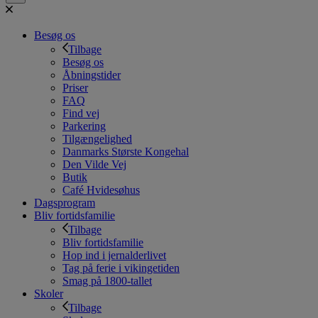
Besøg os
Tilbage
Besøg os
Åbningstider
Priser
FAQ
Find vej
Parkering
Tilgængelighed
Danmarks Største Kongehal
Den Vilde Vej
Butik
Café Hvidesøhus
Dagsprogram
Bliv fortidsfamilie
Tilbage
Bliv fortidsfamilie
Hop ind i jernalderlivet
Tag på ferie i vikingetiden
Smag på 1800-tallet
Skoler
Tilbage