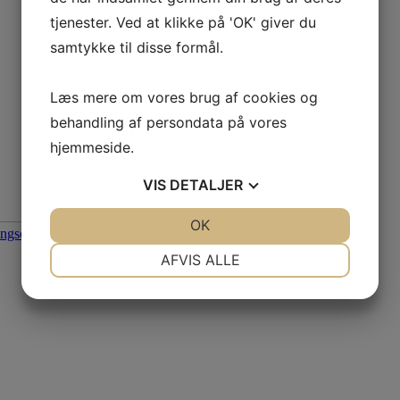
tjenester. Ved at klikke på 'OK' giver du
samtykke til disse formål.
Læs mere om vores brug af cookies og
behandling af persondata på vores
hjemmeside.
VIS
DETALJER
De
JA
NEJ
OK
JA
NEJ
NØDVENDIGE
PRÆFERENCER
AFVIS ALLE
JA
NEJ
JA
NEJ
MARKETING
STATISTIK