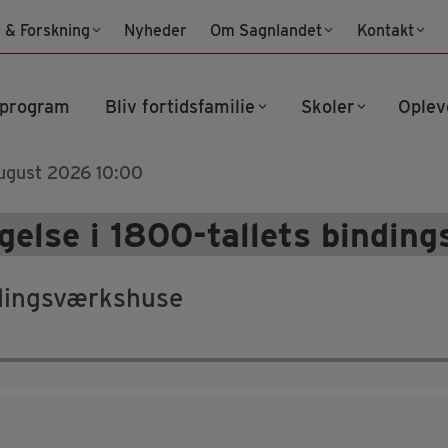
 & Forskning
Nyheder
Om Sagnlandet
Kontakt
program
Bliv fortidsfamilie
Skoler
Oplev
august 2026 10:00
gelse i 1800-tallets bindin
ndingsværkshuse