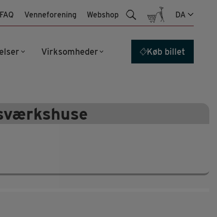
FAQ
Venneforening
Webshop
DA
elser
Virksomheder
Køb billet
gsværkshuse