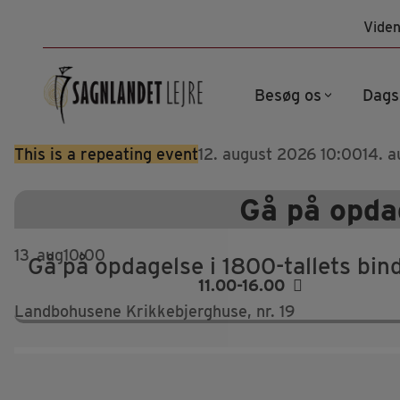
Hop
Viden
til
indhold
Besøg os
Dags
This is a repeating event
12. august 2026 10:00
14. 
Gå på opda
13
aug
10:00
Gå på opdagelse i 1800-tallets bi
11.00-16.00
Landbohusene Krikkebjerghuse, nr. 19