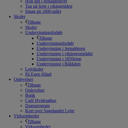
Hop ind i jernalderlivet
Tag på ferie i vikingetiden
Smag på 1800-tallet
Skoler
Tilbage
Skoler
Undervisningsforløb
Tilbage
Undervisningsforløb
Undervisning i Jernalderen
Undervisning i vikingeområdet
Undervisning i 1850erne
Undervisning i Båldalen
Lejrskoler
På Egen Hånd
Oplevelser
Tilbage
Oplevelser
Butik
Café Hvidesøhus
Dagsprogram
Kort over Sagnlandet Lejre
Virksomheder
Tilbage
Virksomheder