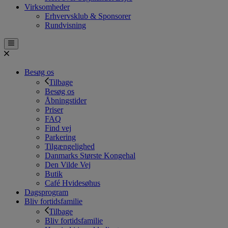
Virksomheder
Erhvervsklub & Sponsorer
Rundvisning
Besøg os
Tilbage
Besøg os
Åbningstider
Priser
FAQ
Find vej
Parkering
Tilgængelighed
Danmarks Største Kongehal
Den Vilde Vej
Butik
Café Hvidesøhus
Dagsprogram
Bliv fortidsfamilie
Tilbage
Bliv fortidsfamilie