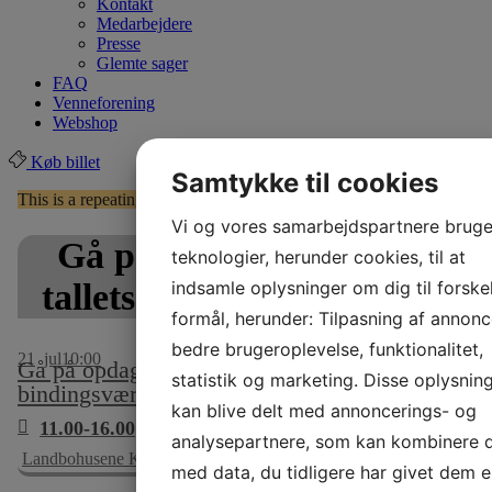
Kontakt
Medarbejdere
Presse
Glemte sager
FAQ
Venneforening
Webshop
Køb billet
Samtykke til cookies
This is a repeating event
20. juli 2026 10:00
22. juli 2026 10:00
Vi og vores samarbejdspartnere bruge
Gå på opdagelse i 1800-
teknologier, herunder cookies, til at
indsamle oplysninger om dig til forskel
tallets bindingsværkshuse
formål, herunder: Tilpasning af annonc
bedre brugeroplevelse, funktionalitet,
21
jul
10:00
Gå på opdagelse i 1800-tallets
statistik og marketing. Disse oplysnin
bindingsværkshuse
kan blive delt med annoncerings- og
11.00-16.00
analysepartnere, som kan kombinere
Landbohusene Krikkebjerghuse, nr. 19
med data, du tidligere har givet dem el