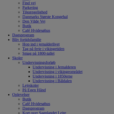
Find vej
Parkering
Tilgængelighed
Danmarks Største Kongehal
Den Vilde Vej
Butik
Café Hvidesøhus
Dagsprogram
Bliv fortidsfamilie
Hop ind i jernalderlivet
Tag på ferie i vikingetiden
Smag på 1800-tallet
Skoler
Undervisningsforløb
Undervisning i Jernalderen
Undervisning i vikingeområdet
Undervisning i 1850erne
Undervisning i Båldalen
Lejrskoler
På Egen Hånd
Oplevelser
Butik
Café Hvidesøhus
Dagsprogram
Kort over Sagnlandet Lejre