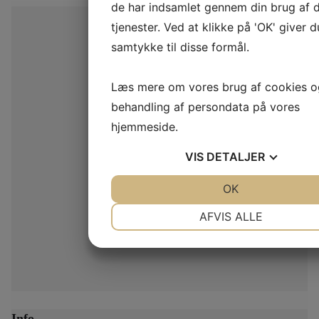
de har indsamlet gennem din brug af 
tjenester. Ved at klikke på 'OK' giver d
samtykke til disse formål.
Læs mere om vores brug af cookies o
behandling af persondata på vores
hjemmeside.
VIS
DETALJER
JA
NEJ
OK
JA
NEJ
NØDVENDIGE
PRÆFERENCE
AFVIS ALLE
JA
NEJ
JA
NEJ
MARKETING
STATISTIK
Info