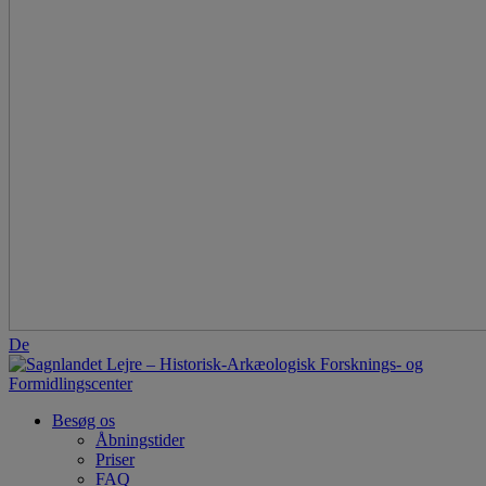
De
Besøg os
Åbningstider
Priser
FAQ