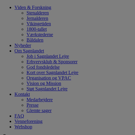
Hop
Viden & Forskning
til
Stenalderen
indhold
Jernalderen
Vikingetiden
1800-tallet
Værkstederne
Båldalen
Nyheder
Om Sagnlandet
Job i Sagnlandet Lejre
Erhvervsklub & Sponsorer
God fondsledelse
Kort over Sagnlandet Lejre
Organisation og VPAC
Vision og Mission
Støt Sagnlandet Lejre
Kontakt
Medarbejdere
Presse
Glemte sager
FAQ
Venneforening
Webshop