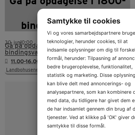
Gå på opdagelse i 1800-
tallets
Samtykke til cookies
bindingsværkshuse
Vi og vores samarbejdspartnere bruge
teknologier, herunder cookies, til at
30
jun
10:00
Gå på opdagelse i 1800-tallets
indsamle oplysninger om dig til forskel
bindingsværkshuse
formål, herunder: Tilpasning af annonc
11.00-16.00
bedre brugeroplevelse, funktionalitet,
Landbohusene Krikkebjerghuse, nr. 19
statistik og marketing. Disse oplysnin
kan blive delt med annoncerings- og
analysepartnere, som kan kombinere
med data, du tidligere har givet dem el
de har indsamlet gennem din brug af 
tjenester. Ved at klikke på 'OK' giver d
samtykke til disse formål.