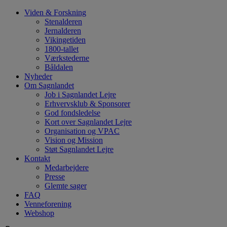
Hop
Viden & Forskning
til
Stenalderen
indhold
Jernalderen
Vikingetiden
1800-tallet
Værkstederne
Båldalen
Nyheder
Om Sagnlandet
Job i Sagnlandet Lejre
Erhvervsklub & Sponsorer
God fondsledelse
Kort over Sagnlandet Lejre
Organisation og VPAC
Vision og Mission
Støt Sagnlandet Lejre
Kontakt
Medarbejdere
Presse
Glemte sager
FAQ
Venneforening
Webshop