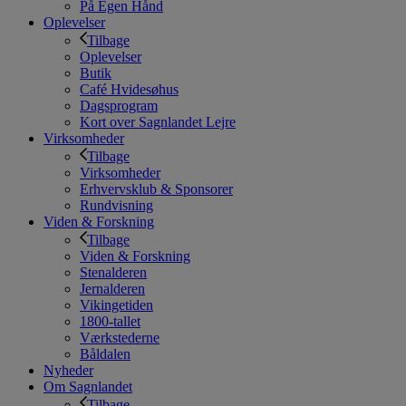
På Egen Hånd
Oplevelser
Tilbage
Oplevelser
Butik
Café Hvidesøhus
Dagsprogram
Kort over Sagnlandet Lejre
Virksomheder
Tilbage
Virksomheder
Erhvervsklub & Sponsorer
Rundvisning
Viden & Forskning
Tilbage
Viden & Forskning
Stenalderen
Jernalderen
Vikingetiden
1800-tallet
Værkstederne
Båldalen
Nyheder
Om Sagnlandet
Tilbage