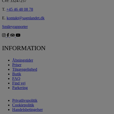
Cvr: 33247257
T.
+45 46 48 08 78
E.
kontakt@sagnlandet.dk
Smileyrapporter
INFORMATION
Åbningstider
Priser
Tilgængelighed
Butik
FAQ
Find vej
Parkering
Privatlivspolitik
Cookiepolitik
Handelsbetingelser