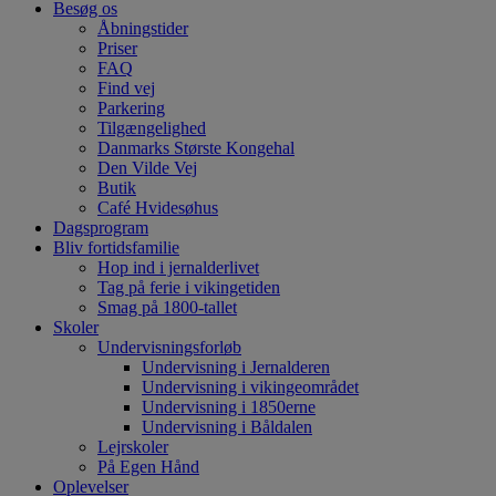
Besøg os
Åbningstider
Priser
FAQ
Find vej
Parkering
Tilgængelighed
Danmarks Største Kongehal
Den Vilde Vej
Butik
Café Hvidesøhus
Dagsprogram
Bliv fortidsfamilie
Hop ind i jernalderlivet
Tag på ferie i vikingetiden
Smag på 1800-tallet
Skoler
Undervisningsforløb
Undervisning i Jernalderen
Undervisning i vikingeområdet
Undervisning i 1850erne
Undervisning i Båldalen
Lejrskoler
På Egen Hånd
Oplevelser