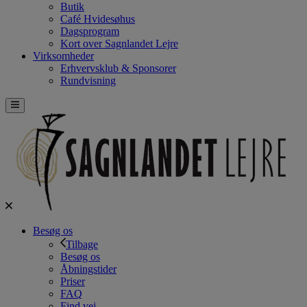
Butik
Café Hvidesøhus
Dagsprogram
Kort over Sagnlandet Lejre
Virksomheder
Erhvervsklub & Sponsorer
Rundvisning
Besøg os
Tilbage
Besøg os
Åbningstider
Priser
FAQ
Find vej