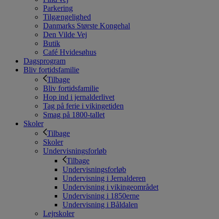
Parkering
Tilgængelighed
Danmarks Største Kongehal
Den Vilde Vej
Butik
Café Hvidesøhus
Dagsprogram
Bliv fortidsfamilie
Tilbage
Bliv fortidsfamilie
Hop ind i jernalderlivet
Tag på ferie i vikingetiden
Smag på 1800-tallet
Skoler
Tilbage
Skoler
Undervisningsforløb
Tilbage
Undervisningsforløb
Undervisning i Jernalderen
Undervisning i vikingeområdet
Undervisning i 1850erne
Undervisning i Båldalen
Lejrskoler