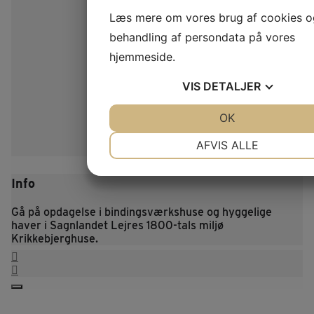
Læs mere om vores brug af cookies o
behandling af persondata på vores
hjemmeside.
VIS
DETALJER
JA
NEJ
OK
JA
NEJ
NØDVENDIGE
PRÆFERENCE
AFVIS ALLE
JA
NEJ
JA
NEJ
Info
MARKETING
STATISTIK
Gå på opdagelse i bindingsværkshuse og hyggelige
haver i Sagnlandet Lejres 1800-tals miljø
Krikkebjerghuse.