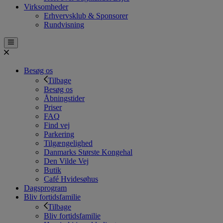
Virksomheder
Erhvervsklub & Sponsorer
Rundvisning
Besøg os
Tilbage
Besøg os
Åbningstider
Priser
FAQ
Find vej
Parkering
Tilgængelighed
Danmarks Største Kongehal
Den Vilde Vej
Butik
Café Hvidesøhus
Dagsprogram
Bliv fortidsfamilie
Tilbage
Bliv fortidsfamilie