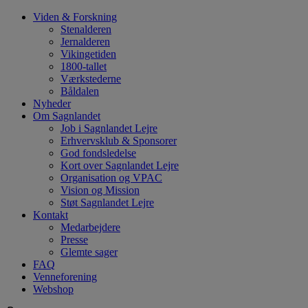
Hop
Viden & Forskning
til
Stenalderen
indhold
Jernalderen
Vikingetiden
1800-tallet
Værkstederne
Båldalen
Nyheder
Om Sagnlandet
Job i Sagnlandet Lejre
Erhvervsklub & Sponsorer
God fondsledelse
Kort over Sagnlandet Lejre
Organisation og VPAC
Vision og Mission
Støt Sagnlandet Lejre
Kontakt
Medarbejdere
Presse
Glemte sager
FAQ
Venneforening
Webshop