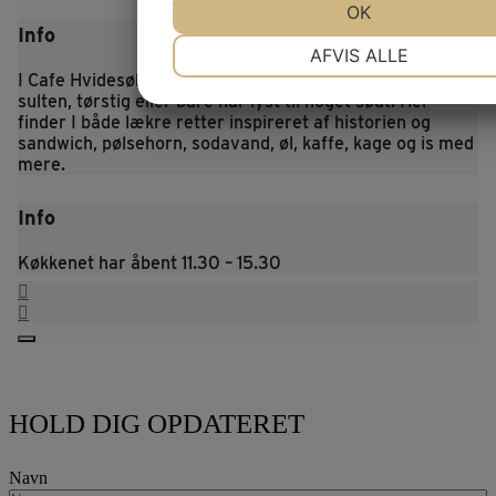
JA
NEJ
OK
JA
NEJ
Info
NØDVENDIGE
PRÆFERENCE
AFVIS ALLE
I Cafe Hvidesøhus er der hjælp at hente uanset om du er
JA
NEJ
JA
NEJ
sulten, tørstig eller bare har lyst til noget sødt.
Her
finder I både lækre retter inspireret af historien og
MARKETING
STATISTIK
sandwich, pølsehorn, sodavand, øl, kaffe, kage og is med
mere.
Info
Køkkenet har åbent 11.30 – 15.30
HOLD DIG OPDATERET
Navn