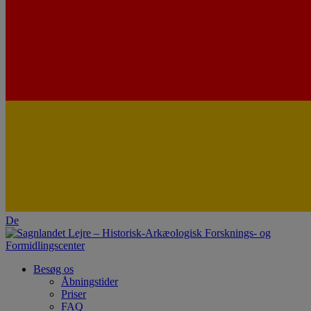
De
Besøg os
Åbningstider
Priser
FAQ