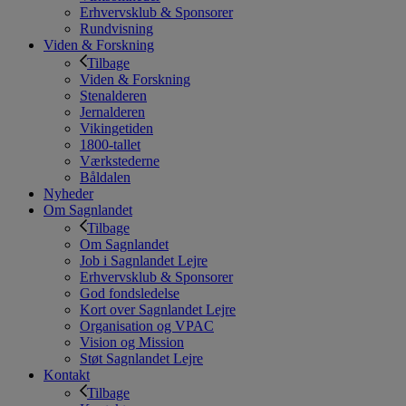
Erhvervsklub & Sponsorer
Rundvisning
Viden & Forskning
Tilbage
Viden & Forskning
Stenalderen
Jernalderen
Vikingetiden
1800-tallet
Værkstederne
Båldalen
Nyheder
Om Sagnlandet
Tilbage
Om Sagnlandet
Job i Sagnlandet Lejre
Erhvervsklub & Sponsorer
God fondsledelse
Kort over Sagnlandet Lejre
Organisation og VPAC
Vision og Mission
Støt Sagnlandet Lejre
Kontakt
Tilbage