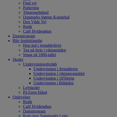
Find vej
Parkering
Tilgængelighed
Danmarks Største Kongehal
Den Vilde Vej
Butik
Café Hvidesøhus
Dagsprogram
Bliv fortidsfamilie
Hop ind i jernalderlivet
Tag på ferie i vikingetiden
Smag på 1800-tallet
Skoler
Undervisningsforløb
Undervisning i Jernalderen
Undervisning i vikingeområdet
Undervisning i 1850erne
Undervisning i Båldalen
Lejrskoler
På Egen Hånd
Oplevelser
Butik
Café Hvidesøhus
Dagsprogram
Kort over Sagnlandet Lejre