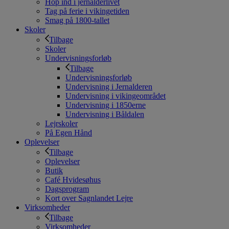
Hop ind i jernalderlivet
Tag på ferie i vikingetiden
Smag på 1800-tallet
Skoler
Tilbage
Skoler
Undervisningsforløb
Tilbage
Undervisningsforløb
Undervisning i Jernalderen
Undervisning i vikingeområdet
Undervisning i 1850erne
Undervisning i Båldalen
Lejrskoler
På Egen Hånd
Oplevelser
Tilbage
Oplevelser
Butik
Café Hvidesøhus
Dagsprogram
Kort over Sagnlandet Lejre
Virksomheder
Tilbage
Virksomheder