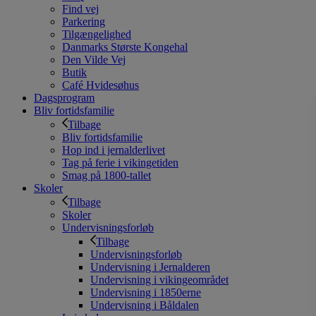
Find vej
Parkering
Tilgængelighed
Danmarks Største Kongehal
Den Vilde Vej
Butik
Café Hvidesøhus
Dagsprogram
Bliv fortidsfamilie
Tilbage
Bliv fortidsfamilie
Hop ind i jernalderlivet
Tag på ferie i vikingetiden
Smag på 1800-tallet
Skoler
Tilbage
Skoler
Undervisningsforløb
Tilbage
Undervisningsforløb
Undervisning i Jernalderen
Undervisning i vikingeområdet
Undervisning i 1850erne
Undervisning i Båldalen