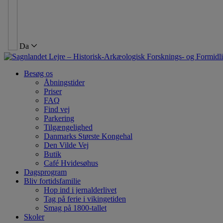
Da
Besøg os
Åbningstider
Priser
FAQ
Find vej
Parkering
Tilgængelighed
Danmarks Største Kongehal
Den Vilde Vej
Butik
Café Hvidesøhus
Dagsprogram
Bliv fortidsfamilie
Hop ind i jernalderlivet
Tag på ferie i vikingetiden
Smag på 1800-tallet
Skoler