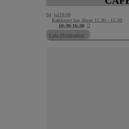
CAF
04
jul
10:00
Køkkenet har åbent 11.30 - 15.30
10:30-16:30
Cafe Hvidesøhus