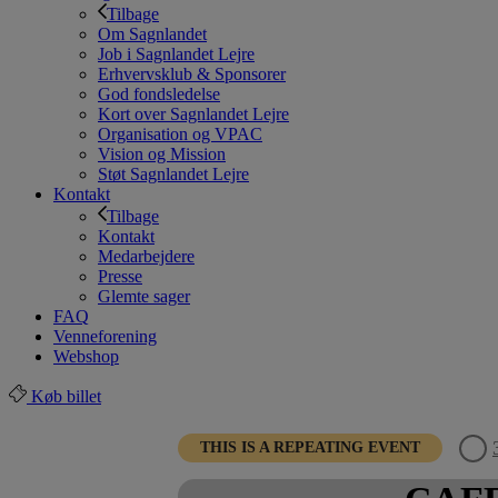
Tilbage
Om Sagnlandet
Job i Sagnlandet Lejre
Erhvervsklub & Sponsorer
God fondsledelse
Kort over Sagnlandet Lejre
Organisation og VPAC
Vision og Mission
Støt Sagnlandet Lejre
Kontakt
Tilbage
Kontakt
Medarbejdere
Presse
Glemte sager
FAQ
Venneforening
Webshop
Køb billet
THIS IS A REPEATING EVENT