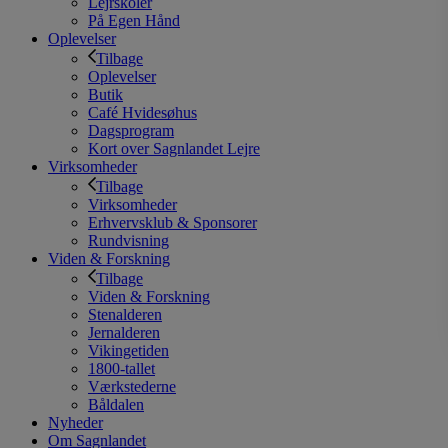
Lejrskoler
På Egen Hånd
Oplevelser
Tilbage
Oplevelser
Butik
Café Hvidesøhus
Dagsprogram
Kort over Sagnlandet Lejre
Virksomheder
Tilbage
Virksomheder
Erhvervsklub & Sponsorer
Rundvisning
Viden & Forskning
Tilbage
Viden & Forskning
Stenalderen
Jernalderen
Vikingetiden
1800-tallet
Værkstederne
Båldalen
Nyheder
Om Sagnlandet