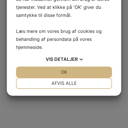
tjenester. Ved at klikke på 'OK' giver du
samtykke til disse formål.
Læs mere om vores brug af cookies og
behandling af persondata på vores
hjemmeside.
VIS
DETALJER
JA
NEJ
OK
JA
NEJ
NØDVENDIGE
PRÆFERENCER
AFVIS ALLE
JA
NEJ
JA
NEJ
MARKETING
STATISTIK