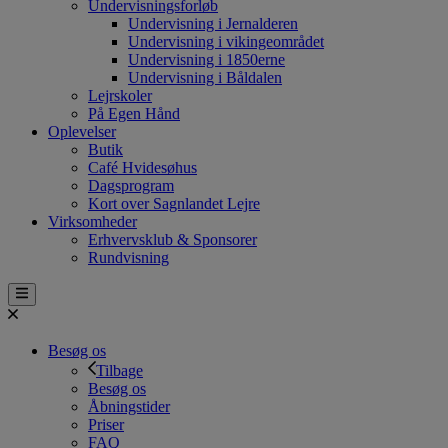
Undervisningsforløb
Undervisning i Jernalderen
Undervisning i vikingeområdet
Undervisning i 1850erne
Undervisning i Båldalen
Lejrskoler
På Egen Hånd
Oplevelser
Butik
Café Hvidesøhus
Dagsprogram
Kort over Sagnlandet Lejre
Virksomheder
Erhvervsklub & Sponsorer
Rundvisning
Besøg os
Tilbage
Besøg os
Åbningstider
Priser
FAQ