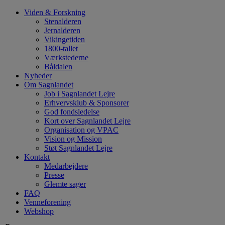
Hop
Viden & Forskning
til
Stenalderen
indhold
Jernalderen
Vikingetiden
1800-tallet
Værkstederne
Båldalen
Nyheder
Om Sagnlandet
Job i Sagnlandet Lejre
Erhvervsklub & Sponsorer
God fondsledelse
Kort over Sagnlandet Lejre
Organisation og VPAC
Vision og Mission
Støt Sagnlandet Lejre
Kontakt
Medarbejdere
Presse
Glemte sager
FAQ
Venneforening
Webshop