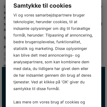
Samtykke til cookies
I Cafe Hvidesøhus er der hjælp at hente uanset om du er
sulten, tørstig eller bare har lyst til noget sødt.
Her
Vi og vores samarbejdspartnere bruger
finder I både lækre retter inspireret af historien og
teknologier, herunder cookies, til at
sandwich, pølsehorn, sodavand, øl, kaffe, kage og is med
indsamle oplysninger om dig til forskellige
mere.
formål, herunder: Tilpasning af annoncering,
Info
bedre brugeroplevelse, funktionalitet,
Køkkenet har åbent 11.30 – 15.30
statistik og marketing. Disse oplysninger
kan blive delt med annoncerings- og
analysepartnere, som kan kombinere dem
med data, du tidligere har givet dem eller
de har indsamlet gennem din brug af deres
tjenester. Ved at klikke på 'OK' giver du
samtykke til disse formål.
HOLD DIG OPDATERET
Navn
Læs mere om vores brug af cookies og