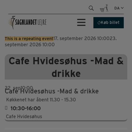
Hop
DA
til
indhold
Køb billet
17. september 2026 10:00
23.
This is a repeating event
september 2026 10:00
Cafe Hvidesøhus -Mad &
drikke
22
sep
10:00
Cafe Hvidesøhus -Mad & drikke
Køkkenet har åbent 11.30 - 15.30
10:30-16:00
Cafe Hvidesøhus