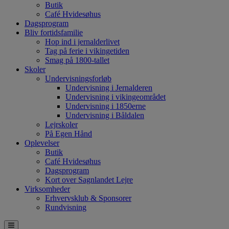
Butik
Café Hvidesøhus
Dagsprogram
Bliv fortidsfamilie
Hop ind i jernalderlivet
Tag på ferie i vikingetiden
Smag på 1800-tallet
Skoler
Undervisningsforløb
Undervisning i Jernalderen
Undervisning i vikingeområdet
Undervisning i 1850erne
Undervisning i Båldalen
Lejrskoler
På Egen Hånd
Oplevelser
Butik
Café Hvidesøhus
Dagsprogram
Kort over Sagnlandet Lejre
Virksomheder
Erhvervsklub & Sponsorer
Rundvisning