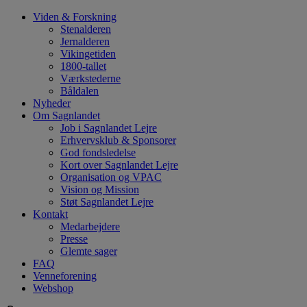
Hop
Viden & Forskning
til
Stenalderen
indhold
Jernalderen
Vikingetiden
1800-tallet
Værkstederne
Båldalen
Nyheder
Om Sagnlandet
Job i Sagnlandet Lejre
Erhvervsklub & Sponsorer
God fondsledelse
Kort over Sagnlandet Lejre
Organisation og VPAC
Vision og Mission
Støt Sagnlandet Lejre
Kontakt
Medarbejdere
Presse
Glemte sager
FAQ
Venneforening
Webshop