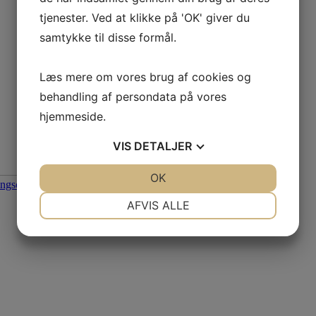
tjenester. Ved at klikke på 'OK' giver du
samtykke til disse formål.
Læs mere om vores brug af cookies og
behandling af persondata på vores
hjemmeside.
VIS
DETALJER
De
JA
NEJ
OK
JA
NEJ
NØDVENDIGE
PRÆFERENCER
AFVIS ALLE
JA
NEJ
JA
NEJ
MARKETING
STATISTIK