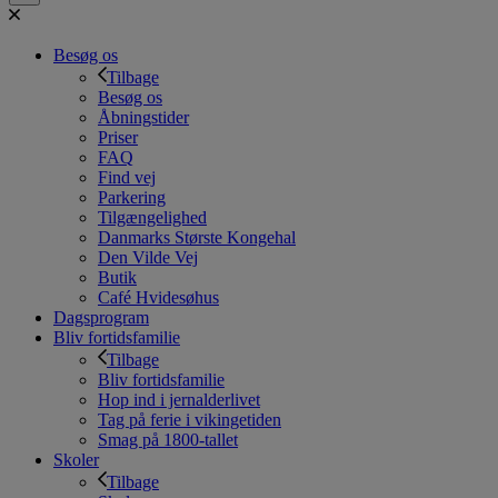
Besøg os
Tilbage
Besøg os
Åbningstider
Priser
FAQ
Find vej
Parkering
Tilgængelighed
Danmarks Største Kongehal
Den Vilde Vej
Butik
Café Hvidesøhus
Dagsprogram
Bliv fortidsfamilie
Tilbage
Bliv fortidsfamilie
Hop ind i jernalderlivet
Tag på ferie i vikingetiden
Smag på 1800-tallet
Skoler
Tilbage