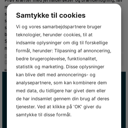
Prøv kræfter med jernalderøkser og brændehugning, lav
mel og bag jeres egne brødkiks over bål, eller tag ud af
Samtykke til cookies
sejle. Vælg enten en stammebåd som dem man brugte i
stenalderen eller en robåd som dem man brugte under
Vi og vores samarbejdspartnere bruger
søndagsudflugter i 1900. Eller nyd en tur på søen i dem
teknologier, herunder cookies, til at
begge. Båldalen er et Oldtidens prøv-selv-værksted og
Sagnlandet Lejres hjerte, hvor gløderne altid er klar til
indsamle oplysninger om dig til forskellige
medbragte snobrød eller pølser.
formål, herunder: Tilpasning af annoncering,
bedre brugeroplevelse, funktionalitet,
statistik og marketing. Disse oplysninger
kan blive delt med annoncerings- og
analysepartnere, som kan kombinere dem
med data, du tidligere har givet dem eller
de har indsamlet gennem din brug af deres
tjenester. Ved at klikke på 'OK' giver du
samtykke til disse formål.
HOLD DIG OPDATERET