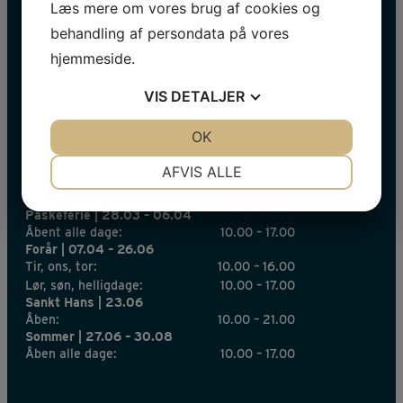
Læs mere om vores brug af cookies og
Navn
behandling af persondata på vores
hjemmeside.
E-
mail
VIS
DETALJER
*
JA
NEJ
OK
JA
NEJ
NØDVENDIGE
PRÆFERENCER
AFVIS ALLE
INFORMATION 2026
JA
NEJ
JA
NEJ
Påskeferie | 28.03 – 06.04
MARKETING
STATISTIK
Åbent alle dage:
10.00 – 17.00
Forår | 07.04 – 26.06
Tir, ons, tor:
10.00 – 16.00
Lør, søn, helligdage:
10.00 – 17.00
Sankt Hans | 23.06
Åben:
10.00 – 21.00
Sommer | 27.06 – 30.08
Åben alle dage:
10.00 – 17.00