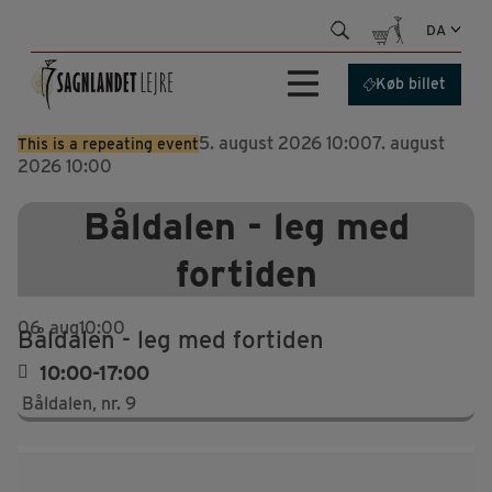
Hop
DA
til
indhold
Køb billet
5. august 2026 10:00
7. august
This is a repeating event
2026 10:00
Båldalen - leg med
fortiden
06
aug
10:00
Båldalen - leg med fortiden
10:00-17:00
Båldalen, nr. 9