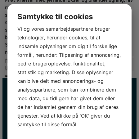
Prøv kræfter med jernalderøkser og brændehugning, lav
mel og bag jeres egne brødkiks over bål, eller tag ud af
Samtykke til cookies
sejle. Vælg enten en stammebåd som dem man brugte i
stenalderen eller en robåd som dem man brugte under
Vi og vores samarbejdspartnere bruger
søndagsudflugter i 1900. Eller nyd en tur på søen i dem
teknologier, herunder cookies, til at
begge. Båldalen er et Oldtidens prøv-selv-værksted og
Sagnlandet Lejres hjerte, hvor gløderne altid er klar til
indsamle oplysninger om dig til forskellige
medbragte snobrød eller pølser.
formål, herunder: Tilpasning af annoncering,
bedre brugeroplevelse, funktionalitet,
statistik og marketing. Disse oplysninger
kan blive delt med annoncerings- og
analysepartnere, som kan kombinere dem
med data, du tidligere har givet dem eller
de har indsamlet gennem din brug af deres
tjenester. Ved at klikke på 'OK' giver du
samtykke til disse formål.
HOLD DIG OPDATERET