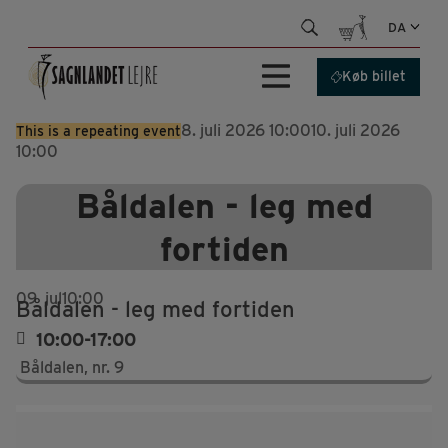
Hop
DA
til
indhold
Køb billet
8. juli 2026 10:00
10. juli 2026
This is a repeating event
10:00
Båldalen - leg med
fortiden
09
jul
10:00
Båldalen - leg med fortiden
10:00-17:00
Båldalen, nr. 9