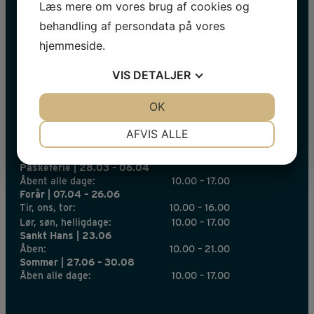
Læs mere om vores brug af cookies og
Navn
behandling af persondata på vores
hjemmeside.
E-
mail
VIS
DETALJER
*
JA
NEJ
OK
JA
NEJ
NØDVENDIGE
PRÆFERENCER
AFVIS ALLE
INFORMATION 2026
JA
NEJ
JA
NEJ
Påskeferie | 28.03 – 06.04
MARKETING
STATISTIK
Åbent alle dage:
10.00 – 17.00
Forår | 07.04 – 26.06
Tir, ons, tor:
10.00 – 16.00
Lør, søn, helligdage:
10.00 – 17.00
Sankt Hans | 23.06
Åben:
10.00 – 21.00
Sommer | 27.06 – 30.08
Åben alle dage:
10.00 – 17.00