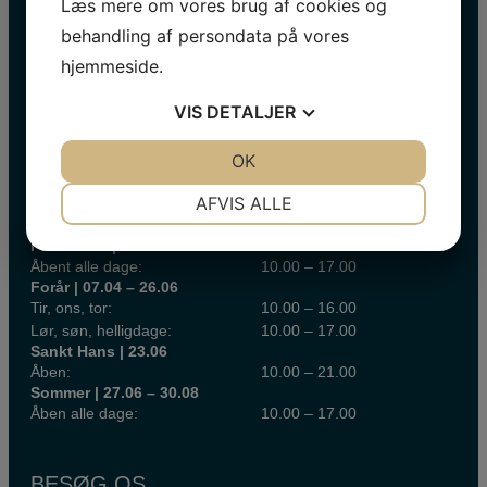
Læs mere om vores brug af cookies og
Navn
behandling af persondata på vores
E-
hjemmeside.
mail
*
VIS
DETALJER
JA
NEJ
OK
JA
NEJ
NØDVENDIGE
PRÆFERENCER
AFVIS ALLE
INFORMATION 2026
JA
NEJ
JA
NEJ
Påskeferie | 28.03 – 06.04
Åbent alle dage:
10.00 – 17.00
MARKETING
STATISTIK
Forår | 07.04 – 26.06
Tir, ons, tor:
10.00 – 16.00
Lør, søn, helligdage:
10.00 – 17.00
Sankt Hans | 23.06
Åben:
10.00 – 21.00
Sommer | 27.06 – 30.08
Åben alle dage:
10.00 – 17.00
BESØG OS