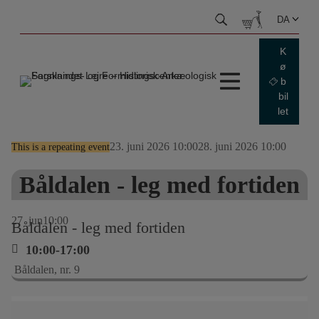
Hop
DA
til
indhold
K
ø
b
bil
let
23. juni 2026 10:00
28. juni 2026 10:00
This is a repeating event
Båldalen - leg med fortiden
27
jun
10:00
Båldalen - leg med fortiden
10:00-17:00
Båldalen, nr. 9