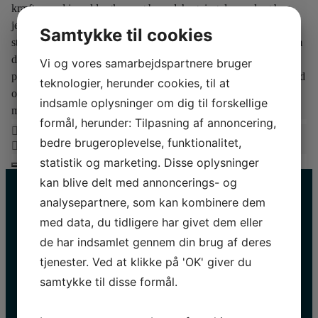
kræfter med jernalderøkser og brændehugning, lav mel og bag
jeres egne brødkiks over bål, eller tag ud af sejle. Vælg enten en
Samtykke til cookies
stammebåd som dem man brugte i stenalderen eller en robåd som
dem man brugte under søndagsudflugter i 1900. Eller nyd en tur
Vi og vores samarbejdspartnere bruger
på søen i dem begge. Båldalen er et Oldtidens prøv-selv-værksted
teknologier, herunder cookies, til at
og Sagnlandet Lejres hjerte, hvor gløderne altid er klar til
indsamle oplysninger om dig til forskellige
medbragte snobrød eller pølser.
formål, herunder: Tilpasning af annoncering,
bedre brugeroplevelse, funktionalitet,
statistik og marketing. Disse oplysninger
kan blive delt med annoncerings- og
analysepartnere, som kan kombinere dem
med data, du tidligere har givet dem eller
de har indsamlet gennem din brug af deres
tjenester. Ved at klikke på 'OK' giver du
samtykke til disse formål.
HOLD DIG OPDATERET