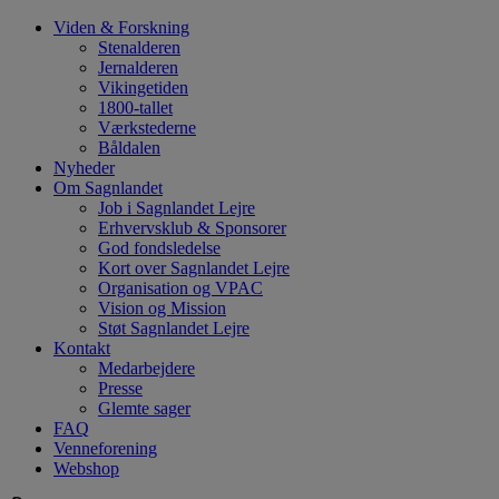
Hop
Viden & Forskning
til
Stenalderen
indhold
Jernalderen
Vikingetiden
1800-tallet
Værkstederne
Båldalen
Nyheder
Om Sagnlandet
Job i Sagnlandet Lejre
Erhvervsklub & Sponsorer
God fondsledelse
Kort over Sagnlandet Lejre
Organisation og VPAC
Vision og Mission
Støt Sagnlandet Lejre
Kontakt
Medarbejdere
Presse
Glemte sager
FAQ
Venneforening
Webshop