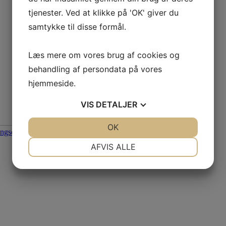
tjenester. Ved at klikke på 'OK' giver du
samtykke til disse formål.
Læs mere om vores brug af cookies og
behandling af persondata på vores
hjemmeside.
VIS
DETALJER
De
JA
NEJ
OK
JA
NEJ
NØDVENDIGE
PRÆFERENCER
AFVIS ALLE
JA
NEJ
JA
NEJ
MARKETING
STATISTIK