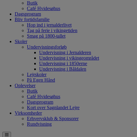
Butik
Café Hvidesøhus
Dagsprogram
Bliv fortidsfamilie
Hop ind i jernalderlivet
Tag på ferie i vikingetiden
Smag på 1800-tallet
Skoler
Undervisningsforløb
Undervisning i Jernalderen
Undervisning i vikingeområdet
Undervisning i 1850erne
Undervisning i Båldalen
Lejrskoler
På Egen Hånd
Oplevelser
Butik
Café Hvidesøhus
Dagsprogram
Kort over Sagnlandet Lejre
Virksomheder
Erhvervsklub & Sponsorer
Rundvisning