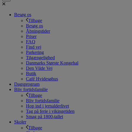
Besøg os
Tilbage
Besøg os
Åbningstider
Priser
FAQ
Find vej
Parkering
Tilgængelighed
Danmarks Største Kongehal
Den Vilde Vej
Butik
Café Hvidesøhus
Dagsprogram
Bliv fortidsfamilie
Tilbage
Bliv fortidsfamilie
Hop ind i jernalderlivet
Tag på ferie i vikingetiden
Smag på 1800-tallet
Skoler
Tilbage